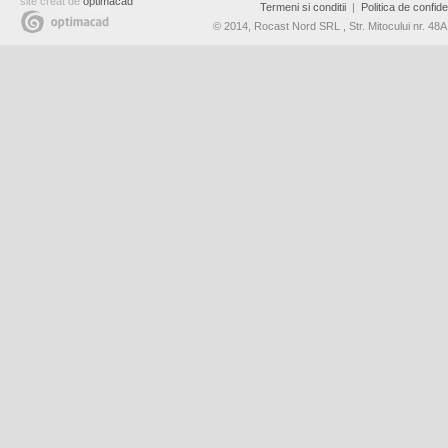
site creat de
optimacad
Termeni si conditii
|
Politica de confiden
© 2014, Rocast Nord SRL , Str. Mitocului nr. 4