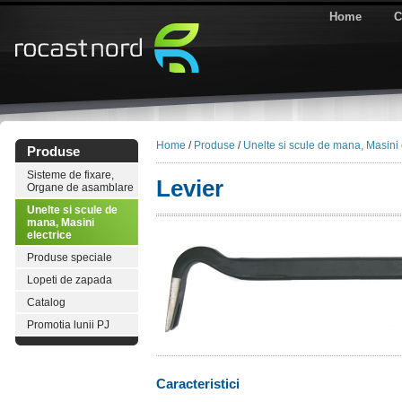
Home
C
Home
/
Produse
/
Unelte si scule de mana, Masini 
Produse
Sisteme de fixare,
Levier
Organe de asamblare
Unelte si scule de
mana, Masini
electrice
Produse speciale
Lopeti de zapada
Catalog
Promotia lunii PJ
Caracteristici