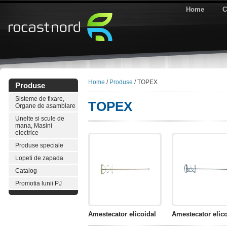
Home
C
Home
/
Produse
/ TOPEX
Produse
Sisteme de fixare,
TOPEX
Organe de asamblare
Unelte si scule de
mana, Masini
electrice
Produse speciale
Lopeti de zapada
Catalog
Promotia lunii PJ
Amestecator elicoidal
Amestecator elico