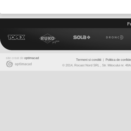
F
site creat de
optimacad
Termeni si conditii
|
Politica de confiden
© 2014, Rocast Nord SRL , Str. Mitocului nr. 4