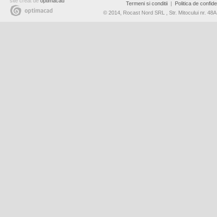
site creat de
optimacad
Termeni si conditii
|
Politica de confiden
© 2014, Rocast Nord SRL , Str. Mitocului nr. 4