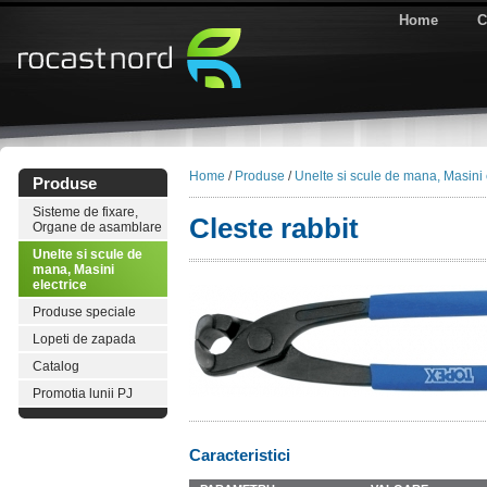
Home
C
Home
/
Produse
/
Unelte si scule de mana, Masini 
Produse
Sisteme de fixare,
Cleste rabbit
Organe de asamblare
Unelte si scule de
mana, Masini
electrice
Produse speciale
Lopeti de zapada
Catalog
Promotia lunii PJ
Caracteristici