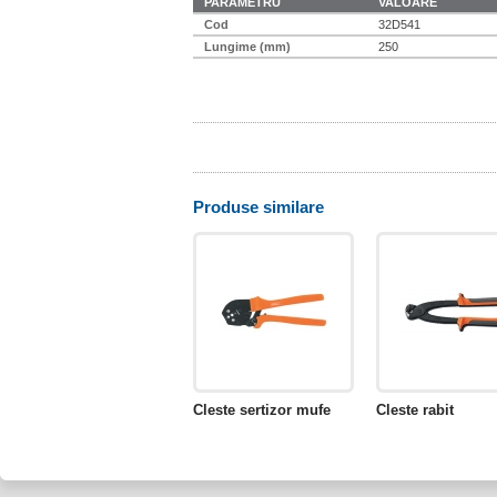
PARAMETRU
VALOARE
Cod
32D541
Lungime (mm)
250
Produse similare
Cleste sertizor mufe
Cleste rabit