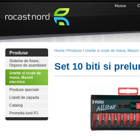
Home
C
Home
/
Produse
/
Unelte si scule de mana, Masini 
Produse
Sisteme de fixare,
Set 10 biti si prelu
Organe de asamblare
Unelte si scule de
mana, Masini
electrice
Produse speciale
Lopeti de zapada
Catalog
Promotia lunii PJ