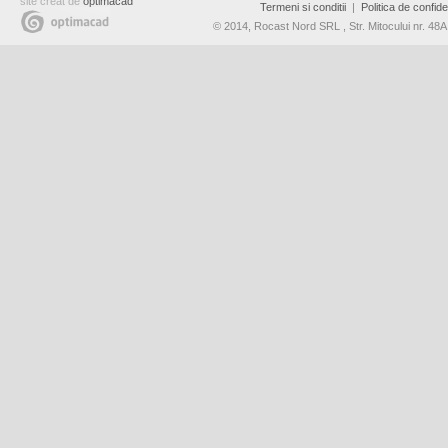
site creat de
optimacad
Termeni si conditii
|
Politica de confiden
© 2014, Rocast Nord SRL , Str. Mitocului nr. 4