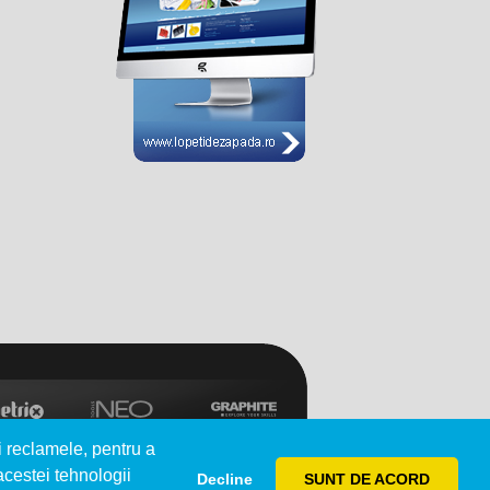
i reclamele, pentru a
 acestei tehnologii
Decline
SUNT DE ACORD