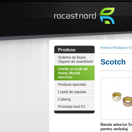
Home
/
Produse
/
U
Produse
Sisteme de fixare,
Scotch
Organe de asamblare
Unelte si scule de
mana, Masini
electrice
Produse speciale
Lopeti de zapada
Catalog
Promotia lunii PJ
Banda adeziva S
pentru ambalaj