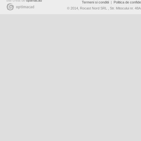
site creat de
optimacad
Termeni si conditii
|
Politica de confiden
© 2014, Rocast Nord SRL , Str. Mitocului nr. 4