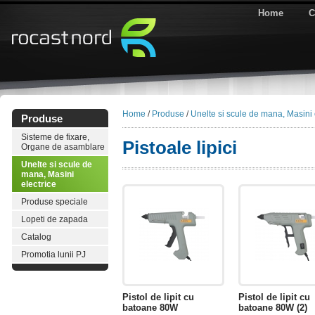
Home
C
Home
/
Produse
/
Unelte si scule de mana, Masini 
Produse
Sisteme de fixare,
Pistoale lipici
Organe de asamblare
Unelte si scule de
mana, Masini
electrice
Produse speciale
Lopeti de zapada
Catalog
Promotia lunii PJ
Pistol de lipit cu
Pistol de lipit cu
batoane 80W
batoane 80W (2)