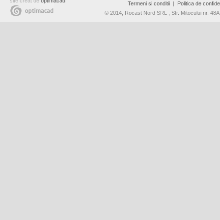
site creat de
optimacad
Termeni si conditii
|
Politica de confiden
© 2014, Rocast Nord SRL , Str. Mitocului nr. 4