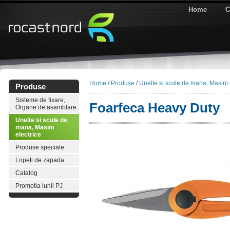
Home
C
Home
/
Produse
/
Unelte si scule de mana, Masini 
Produse
Sisteme de fixare,
Foarfeca Heavy Duty
Organe de asamblare
Unelte si scule de
mana, Masini
electrice
Produse speciale
Lopeti de zapada
Catalog
Promotia lunii PJ