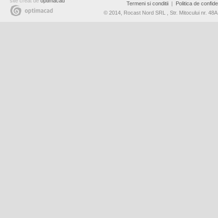
site creat de
optimacad
Termeni si conditii
|
Politica de confiden
© 2014, Rocast Nord SRL , Str. Mitocului nr. 4