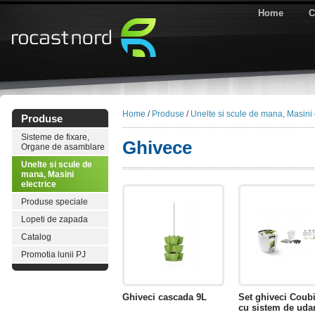
Home
C
Home
/
Produse
/
Unelte si scule de mana, Masini 
Produse
Sisteme de fixare,
Ghivece
Organe de asamblare
Unelte si scule de
mana, Masini
electrice
Produse speciale
Lopeti de zapada
Catalog
Promotia lunii PJ
Ghiveci cascada 9L
Set ghiveci Coub
cu sistem de uda