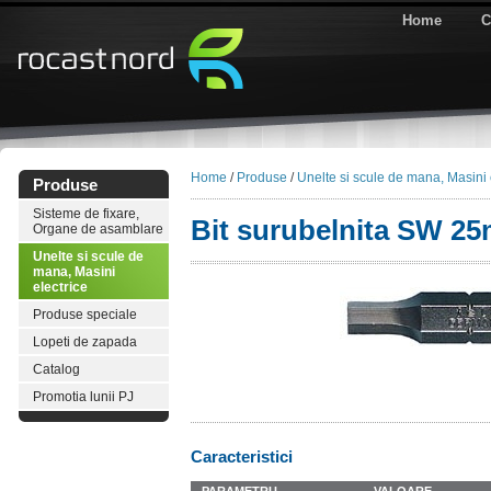
Home
C
Home
/
Produse
/
Unelte si scule de mana, Masini 
Produse
Sisteme de fixare,
Bit surubelnita SW 2
Organe de asamblare
Unelte si scule de
mana, Masini
electrice
Produse speciale
Lopeti de zapada
Catalog
Promotia lunii PJ
Caracteristici