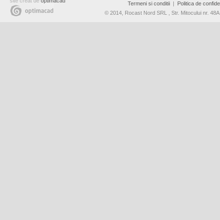
site creat de
optimacad
Termeni si conditii
|
Politica de confiden
© 2014, Rocast Nord SRL , Str. Mitocului nr. 4