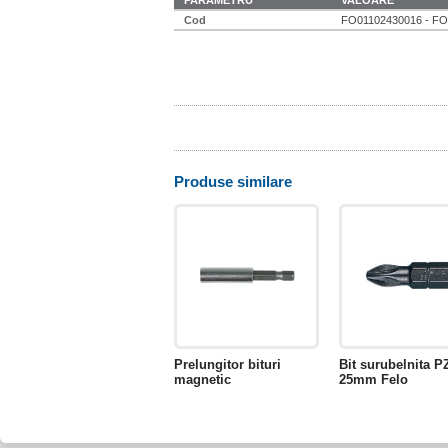
PARAMETRU
VALOARE
Cod
FO01102430016 - FO
Produse similare
Prelungitor bituri
Bit surubelnita P
magnetic
25mm Felo