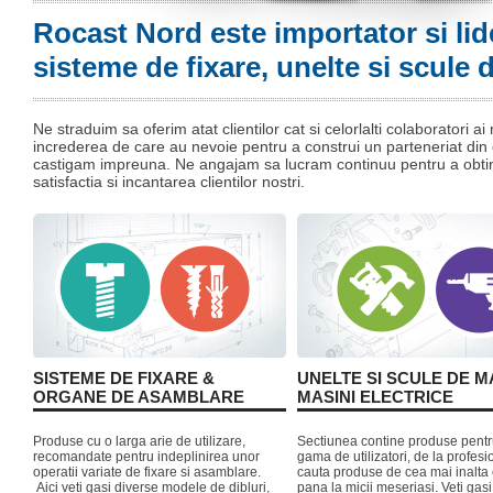
Rocast Nord este importator si lide
sisteme de fixare, unelte si scule
Ne straduim sa oferim atat clientilor cat si celorlalti colaboratori ai 
increderea de care au nevoie pentru a construi un parteneriat din
castigam impreuna. Ne angajam sa lucram continuu pentru a obti
satisfactia si incantarea clientilor nostri.
SISTEME DE FIXARE &
UNELTE SI SCULE DE M
ORGANE DE ASAMBLARE
MASINI ELECTRICE
Produse cu o larga arie de utilizare,
Sectiunea contine produse pentr
recomandate pentru indeplinirea unor
gama de utilizatori, de la profesio
operatii variate de fixare si asamblare.
cauta produse de cea mai inalta 
Aici veti gasi diverse modele de dibluri,
pana la micii meseriasi. Veti gasi