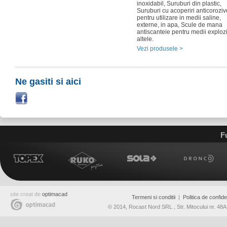
inoxidabil, Suruburi din plastic,
Suruburi cu acoperiri anticoroziv
pentru utilizare in medii saline,
externe, in apa, Scule de mana
antiscanteie pentru medii explozi
altele.
Vezi produsele >
Ne gasiti si aici
F
site creat de
optimacad
Termeni si conditii
|
Politica de confiden
© 2014, Rocast Nord SRL , Str. Mitocului nr. 4