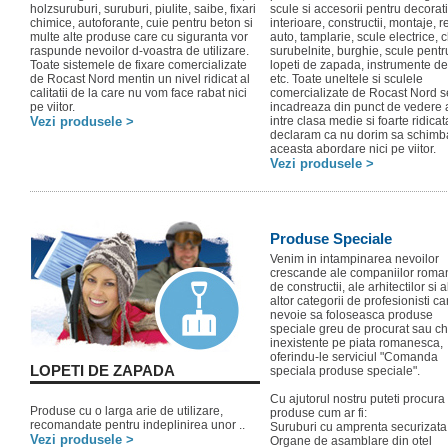
holzsuruburi, suruburi, piulite, saibe, fixari
scule si accesorii pentru decorat
chimice, autoforante, cuie pentru beton si
interioare, constructii, montaje, r
multe alte produse care cu siguranta vor
auto, tamplarie, scule electrice, c
raspunde nevoilor d-voastra de utilizare.
surubelnite, burghie, scule pentru
Toate sistemele de fixare comercializate
lopeti de zapada, instrumente d
de Rocast Nord mentin un nivel ridicat al
etc. Toate uneltele si sculele
calitatii de la care nu vom face rabat nici
comercializate de Rocast Nord s
pe viitor.
incadreaza din punct de vedere al
Vezi produsele >
intre clasa medie si foarte ridicat
declaram ca nu dorim sa schim
aceasta abordare nici pe viitor.
Vezi produsele >
Produse Speciale
Venim in intampinarea nevoilor
crescande ale companiilor roma
de constructii, ale arhitectilor si a
altor categorii de profesionisti c
nevoie sa foloseasca produse
speciale greu de procurat sau ch
inexistente pe piata romanesca,
oferindu-le serviciul "Comanda
LOPETI DE ZAPADA
speciala produse speciale".
Cu ajutorul nostru puteti procura
Produse cu o larga arie de utilizare,
produse cum ar fi:
recomandate pentru indeplinirea unor ..
Suruburi cu amprenta securizata
Vezi produsele >
Organe de asamblare din otel